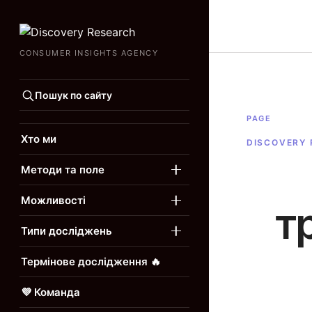
CONSUMER INSIGHTS AGENCY
Пошук по сайту
PAGE
Хто ми
DISCOVERY
Методи та поле
Відкрити підменю
Можливості
т
Відкрити підменю
Типи досліджень
Відкрити підменю
Термінове дослідження 🔥
💜 Команда