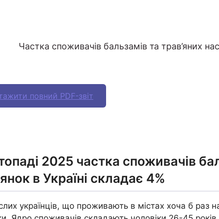
Частка споживачів бальзамів та трав’яних наст
тажити повний PDF-звіт
топаді 2025 частка споживачів бал
янок в Україні складає 4%
лих українців, що проживають в містах хоча б раз н
и. Ядро споживачів складають чоловіки 26-45 років.