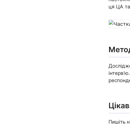
ця ЦА та
Мето
Дослідже
інтерв’ю
респонде
Цікав
Пишіть н