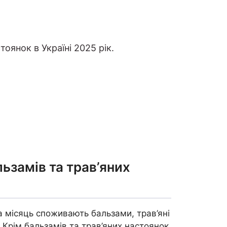
оянок в Україні 2025 рік.
ьзамів та трав’яних
а місяць споживають бальзами, трав’яні
 Крім бальзамів та трав’яних настоянок