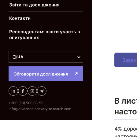
Звіти та дослідження
Контакти
Респондентам: взяти участь в
опитуваннях
UA
Заван
Обговорити дослідження
↗
В лис
+380 (50) 508 08-58
info@diveanddiscovery-research.com
насто
4% дорос
настоянк