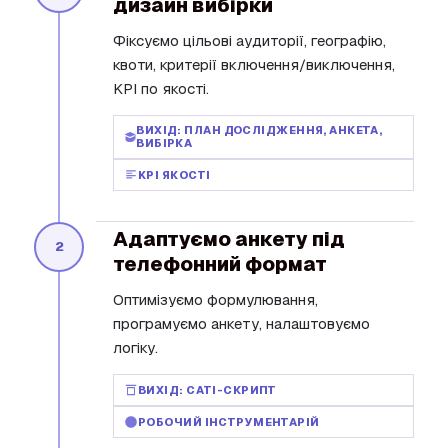
дизайн вибірки
Фіксуємо цільові аудиторії, географію,
квоти, критерії включення/виключення,
KPI по якості.
ВИХІД: ПЛАН ДОСЛІДЖЕННЯ, АНКЕТА,
ВИБІРКА
KPI ЯКОСТІ
Адаптуємо анкету під
2
телефонний формат
Оптимізуємо формулювання,
програмуємо анкету, налаштовуємо
логіку.
ВИХІД: CATI-СКРИПТ
РОБОЧИЙ ІНСТРУМЕНТАРІЙ