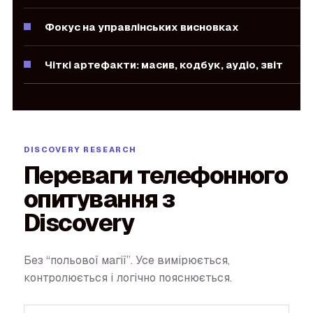
Фокус на управлінських висновках
Чіткі артефакти: масив, кодбук, аудіо, звіт
Переваги телефонного
опитування з
Discovery
Без “польової магії”. Усе вимірюється,
контролюється і логічно пояснюється.