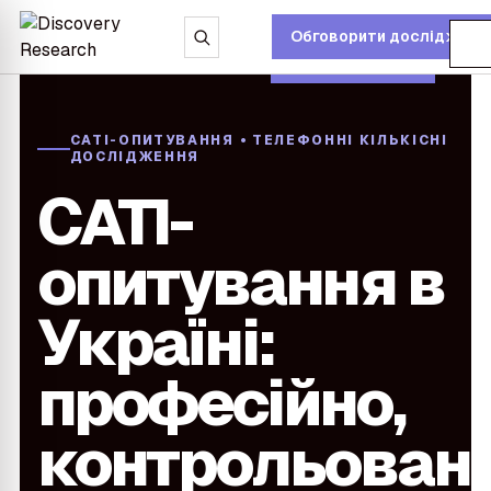
Відкрити пошук
Обговорити дослідженн
Від
CATI-ОПИТУВАННЯ • ТЕЛЕФОННІ КІЛЬКІСНІ
ДОСЛІДЖЕННЯ
CATI-
опитування в
и підменю
Україні:
професійно,
контрольовано
и підменю