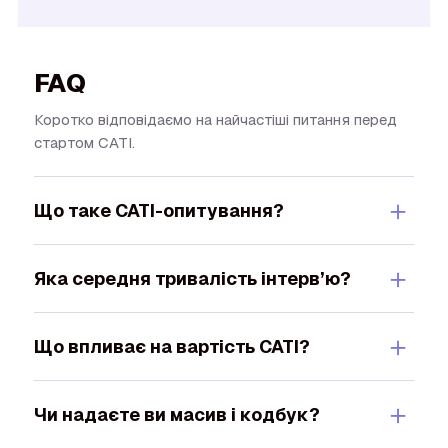
FAQ
Коротко відповідаємо на найчастіші питання перед
стартом CATI.
＋
Що таке CATI-опитування?
＋
Яка середня тривалість інтерв’ю?
＋
Що впливає на вартість CATI?
＋
Чи надаєте ви масив і кодбук?