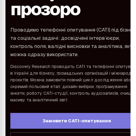
прозоро
и підменю
Проводимо телефонні опитування (CATI) під бізнес
та соціальні задачі: досвідчені інтерв’юєри,
контроль поля, валідні висновки та аналітика, яку
можна одразу використати.
Discovery Research проводить CATI та телефонні опитуван
в Україні для бізнесу, громадських організацій і міжнародн
проєктів. Можна замовити повний цикл дослідження або
окремий польовий етап: дизайн вибірки, програмування
анкети, роботу CATI-студії, контроль аудіозаписів, очище
масиву та аналітичний звіт.
Замовити CATI-опитування